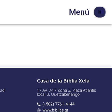
Menú
Casa de la Biblia Xela
dad
17 Av. 3-17 Zona 3, Plaza Atlantis
local B, Quetzaltenango
(+502) 7761-4144
www.biblias.gt