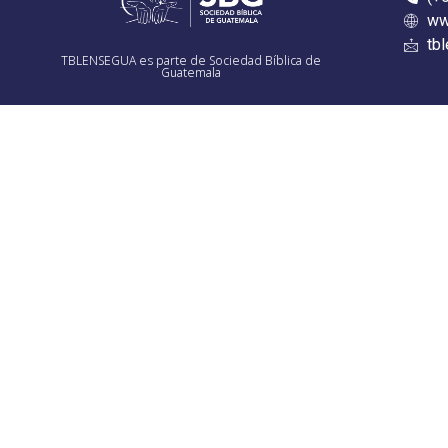
ww
tb
TBLENSEGUA es parte de Sociedad Bíblica de
Guatemala