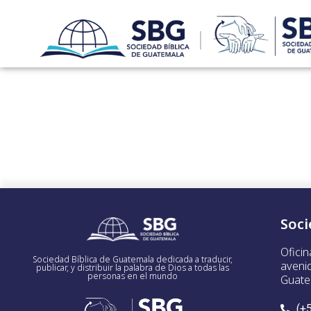
|
Soci
Oficin
Sociedad Bíblica de Guatemala dedicada a traducir,
aveni
publicar, y distribuir la palabra de Dios a todas las
personas en el mundo
Guate
(+