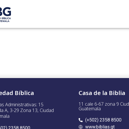
edad Bíblica
Casa de la Biblia
11 cale 6-67 zona 9 Ciu
as Administrativas: 15
Guatemala
da A, 3-29 Zona 13, Ciudad
mala
(+502) 2358 8500
www.biblias.gt
502) 2358 8500