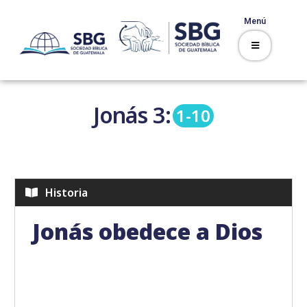
Menú
Jonás
3:
1-10
Historia
Jonás obedece a Dios