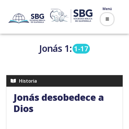
Menú
Jonás
1:
1-17
Historia
Jonás desobedece a
Dios