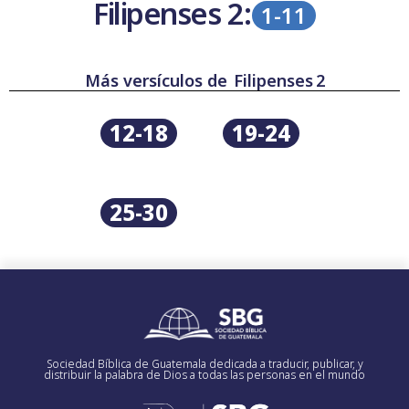
Filipenses
2:
1-11
Más versículos de
Filipenses
2
12-18
19-24
25-30
Sociedad Bíblica de Guatemala dedicada a traducir, publicar, y
distribuir la palabra de Dios a todas las personas en el mundo